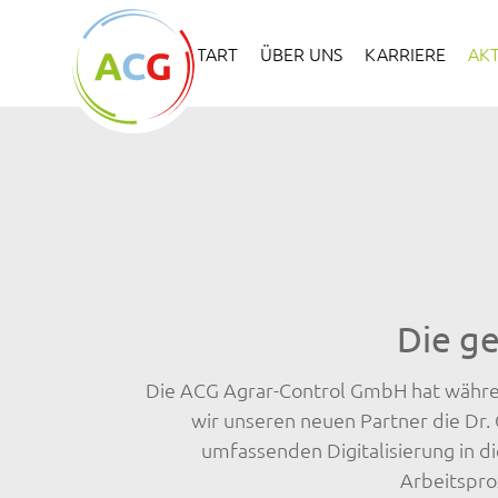
Skip to main content
Skip to page footer
START
ÜBER UNS
KARRIERE
AK
Die g
Die ACG Agrar-Control GmbH hat während
wir unseren neuen Partner die Dr.
umfassenden Digitalisierung in d
Arbeitsproz