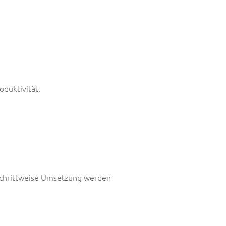
oduktivit
ät.
schrittweise Umsetzung werden