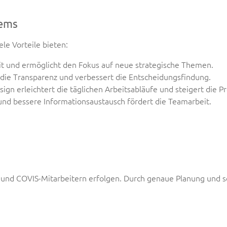
tems
le Vorteile bieten:
it und ermöglicht den Fokus auf neue strategische Themen.
ie Transparenz und verbessert die Entscheidungsfindung.
ign erleichtert die t
ä
glichen Arbeitsabl
ä
ufe und steigert die Pr
nd bessere Informationsaustausch fördert die Teamarbeit.
- und COVIS-Mitarbeitern erfolgen. Durch genaue Planung und 