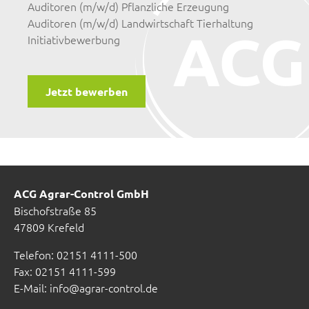
Auditoren (m/w/d) Pflanzliche Erzeugung
Auditoren (m/w/d) Landwirtschaft Tierhaltung
Initiativbewerbung
Jetzt bewerben
ACG Agrar-Control GmbH
Bischofstraße 85
47809 Krefeld
Telefon: 02151 4111-500
Fax: 02151 4111-599
E-Mail:
info@agrar-control.de