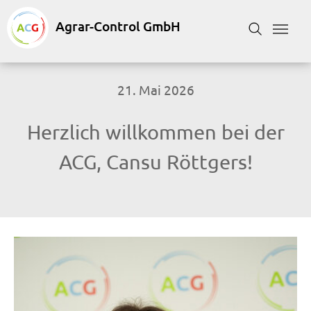
Skip to main content
Skip to page footer
Suchformular
21. Mai 2026
Herzlich willkommen bei der
ACG, Cansu Röttgers!
Show larger version