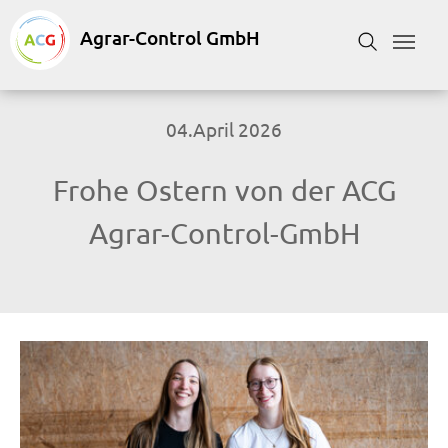
Skip to main content
Skip to page footer
Suchformular
04.April 2026
Frohe Ostern von der ACG
Agrar-Control-GmbH
Show larger version