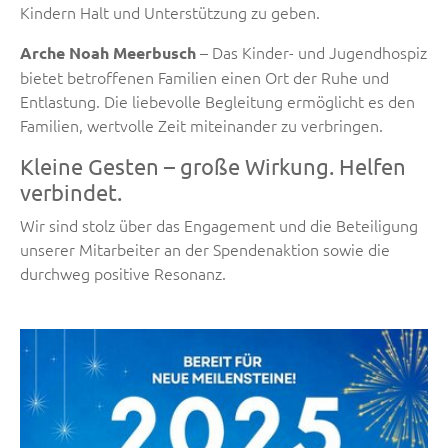
Kindern Halt und Unterstützung zu geben.
– Das Kinder- und Jugendhospiz
Arche Noah Meerbusch
bietet betroffenen Familien einen Ort der Ruhe und
Entlastung. Die liebevolle Begleitung ermöglicht es den
Familien, wertvolle Zeit miteinander zu verbringen.
Kleine Gesten – große Wirkung. Helfen
verbindet.
Wir sind stolz über das Engagement und die Beteiligung
unserer Mitarbeiter an der Spendenaktion sowie die
durchweg positive Resonanz.