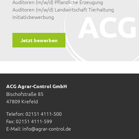
Auditoren (m/w/d) Pflanzliche Erzeugung
Auditoren (m/w/d) Landwirtschaft Tierhaltung
Initiativbewerbung
Jetzt bewerben
ACG Agrar-Control GmbH
Bischofstraße 85
47809 Krefeld
Telefon: 02151 4111-500
Fax: 02151 4111-599
E-Mail:
info@agrar-control.de