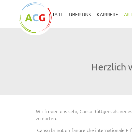
Skip to main content
Skip to page footer
START
ÜBER UNS
KARRIERE
AK
Herzlich 
Wir freuen uns sehr, Cansu Röttgers als neu
zu dürfen.
Cansu bringt umfangreiche internationale Er