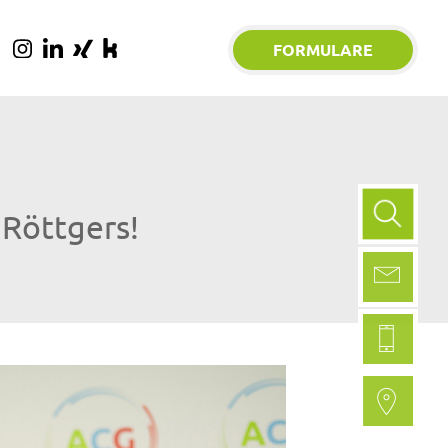
FORMULARE
Suchfo
 Röttgers!